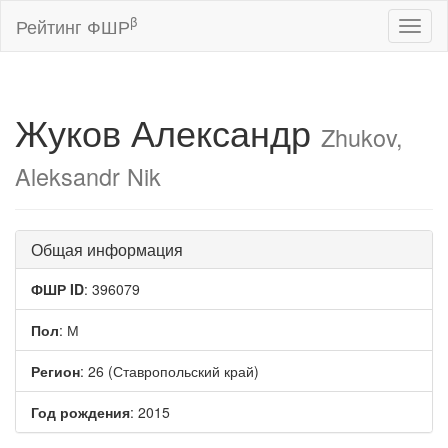
β
Рейтинг ФШР
Toggl
naviga
Жуков Александр
Zhukov,
Aleksandr Nik
Общая информация
ФШР ID
: 396079
Пол
: М
Регион
: 26 (Ставропольский край)
Год рождения
: 2015