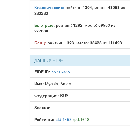
Классические:
рейтинг:
1304
, место:
43053
из
232332
Быстрые:
рейтинг:
1292
, место:
59553
из
277884
Блиц:
рейтинг:
1323
, место:
38428
из
111498
Данные FIDE
FIDE ID:
55716385
Имя:
Myakin, Anton
Федерация:
RUS
Звания:
Рейтинги:
std:1453
rpd:1618