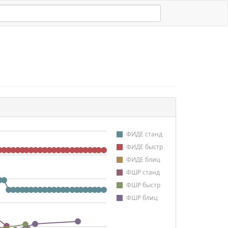
ФИДЕ станд
ФИДЕ быстр
ФИДЕ блиц
ФШР станд
ФШР быстр
ФШР блиц