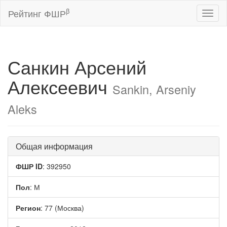
β
Рейтинг ФШР
Toggl
naviga
Санкин Арсений
Алексеевич
Sankin, Arseniy
Aleks
Общая информация
ФШР ID
: 392950
Пол
: М
Регион
: 77 (Москва)