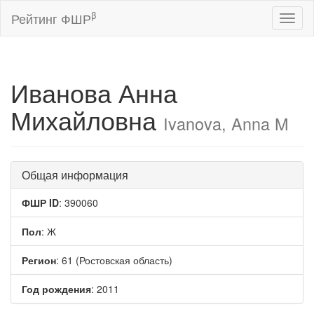
β
Рейтинг ФШР
Toggl
naviga
Иванова Анна
Михайловна
Ivanova, Anna M
Общая информация
ФШР ID
: 390060
Пол
: Ж
Регион
: 61 (Ростовская область)
Год рождения
: 2011