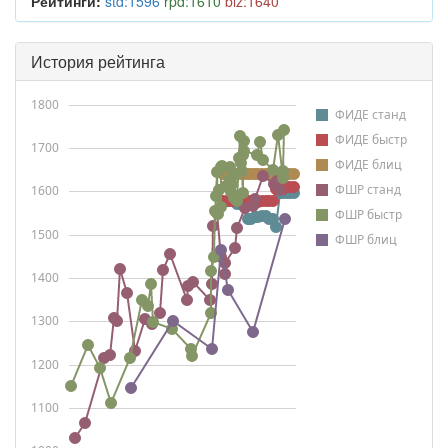
Рейтинги:
std:1596
rpd:1610
blz:1640
История рейтинга
1800
ФИДЕ станд
ФИДЕ быстр
1700
ФИДЕ блиц
ФШР станд
1600
ФШР быстр
1500
ФШР блиц
1400
1300
1200
1100