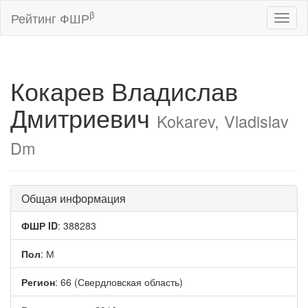
β
Рейтинг ФШР
Toggl
naviga
Кокарев Владислав
Дмитриевич
Kokarev, Vladislav
Dm
Общая информация
ФШР ID
: 388283
Пол
: М
Регион
: 66 (Свердловская область)