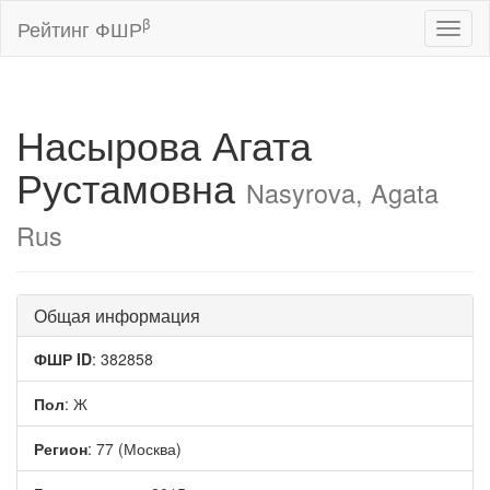
β
Рейтинг ФШР
Toggl
naviga
Насырова Агата
Рустамовна
Nasyrova, Agata
Rus
Общая информация
ФШР ID
: 382858
Пол
: Ж
Регион
: 77 (Москва)