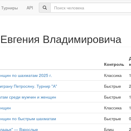
Турниры
API
 Евгения Владимировича
Контроль
енщин по шахматам 2025 г.
Классика
грану Петросяну. Турнир "А"
Быстрые
атам среди мужчин и женщин
Быстрые
енщин
Классика
женщин по быстрым шахматам
Быстрые
 ладья" — Взрослые
Блиц