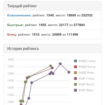
Текущий рейтинг
Классические:
рейтинг:
1540
, место:
18895
из
232332
Быстрые:
рейтинг:
1555
, место:
22177
из
277884
Блиц:
рейтинг:
1510
, место:
20869
из
111498
История рейтинга
1600
ФИДЕ станд
1550
ФИДЕ быстр
ФИДЕ блиц
1500
ФШР станд
1450
ФШР быстр
1400
ФШР блиц
1350
1300