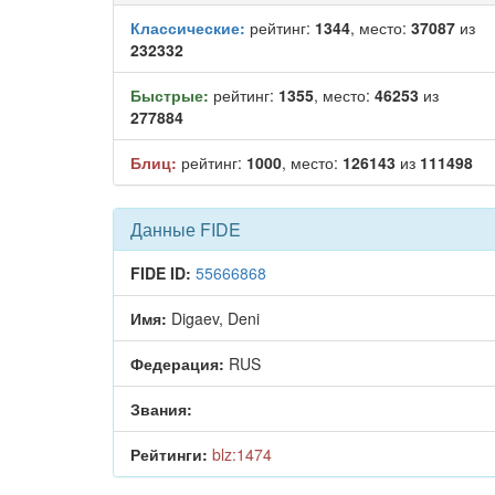
Классические:
рейтинг:
1344
, место:
37087
из
232332
Быстрые:
рейтинг:
1355
, место:
46253
из
277884
Блиц:
рейтинг:
1000
, место:
126143
из
111498
Данные FIDE
FIDE ID:
55666868
Имя:
Digaev, Deni
Федерация:
RUS
Звания:
Рейтинги:
blz:1474