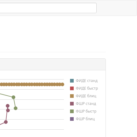
ФИДЕ станд
ФИДЕ быстр
ФИДЕ блиц
ФШР станд
ФШР быстр
ФШР блиц