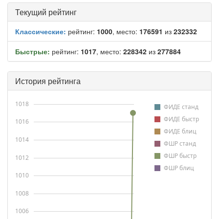
Текущий рейтинг
Классические:
рейтинг:
1000
, место:
176591
из
232332
Быстрые:
рейтинг:
1017
, место:
228342
из
277884
История рейтинга
1018
ФИДЕ станд
ФИДЕ быстр
1016
ФИДЕ блиц
1014
ФШР станд
ФШР быстр
1012
ФШР блиц
1010
1008
1006