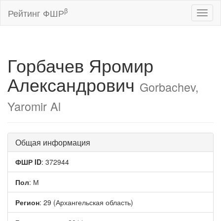
β
Рейтинг ФШР
Toggl
naviga
Горбачев Яромир
Александрович
Gorbachev,
Yaromir Al
Общая информация
ФШР ID
: 372944
Пол
: М
Регион
: 29 (Архангельская область)