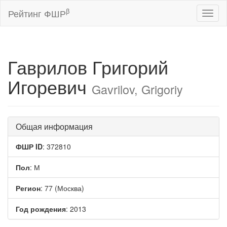
β
Рейтинг ФШР
Toggl
naviga
Гаврилов Григорий
Игоревич
Gavrilov, Grigoriy
Общая информация
ФШР ID
: 372810
Пол
: М
Регион
: 77 (Москва)
Год рождения
: 2013