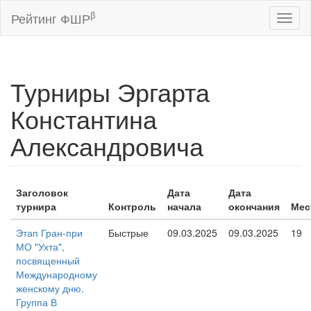
β
Рейтинг ФШР
Toggl
naviga
Турниры Эргарта
Константина
Александровича
Заголовок
Дата
Дата
турнира
Контроль
начала
окончания
Мес
Этап Гран-при
Быстрые
09.03.2025
09.03.2025
19
МО "Ухта",
посвященный
Международному
женскому дню.
Группа В