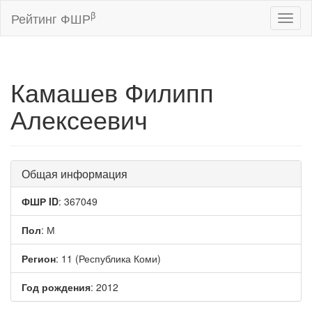
β
Рейтинг ФШР
Toggl
naviga
Камашев Филипп
Алексеевич
Общая информация
ФШР ID
: 367049
Пол
: М
Регион
: 11 (Республика Коми)
Год рождения
: 2012