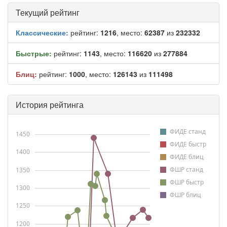
Текущий рейтинг
Классические:
рейтинг:
1216
, место:
62387
из
232332
Быстрые:
рейтинг:
1143
, место:
116620
из
277884
Блиц:
рейтинг:
1000
, место:
126143
из
111498
История рейтинга
ФИДЕ станд
1450
ФИДЕ быстр
1400
ФИДЕ блиц
ФШР станд
1350
ФШР быстр
1300
ФШР блиц
1250
1200