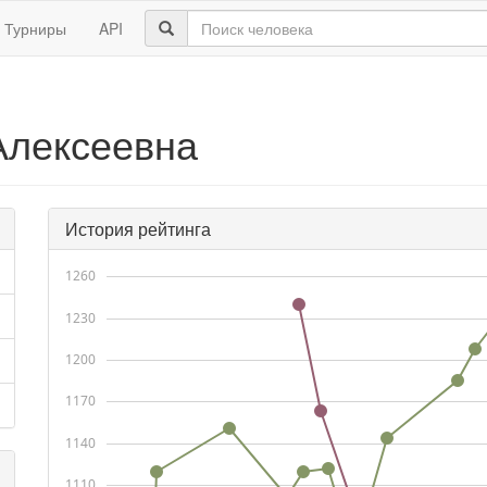
Турниры
API
Алексеевна
История рейтинга
1260
1230
1200
1170
1140
1110