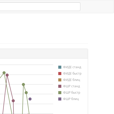
ФИДЕ станд
ФИДЕ быстр
ФИДЕ блиц
ФШР станд
ФШР быстр
ФШР блиц