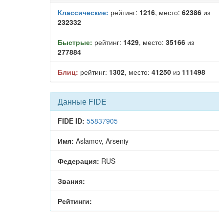
Классические:
рейтинг:
1216
, место:
62386
из
232332
Быстрые:
рейтинг:
1429
, место:
35166
из
277884
Блиц:
рейтинг:
1302
, место:
41250
из
111498
Данные FIDE
FIDE ID:
55837905
Имя:
Aslamov, Arseniy
Федерация:
RUS
Звания:
Рейтинги: