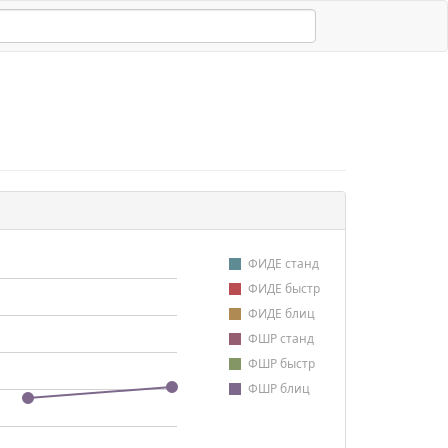
ФИДЕ станд
ФИДЕ быстр
ФИДЕ блиц
ФШР станд
ФШР быстр
ФШР блиц