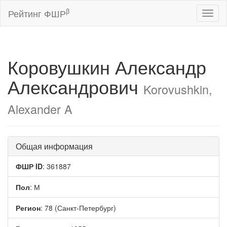
β
Рейтинг ФШР
Toggl
naviga
Коровушкин Александр
Александрович
Korovushkin,
Alexander A
Общая информация
ФШР ID
: 361887
Пол
: М
Регион
: 78 (Санкт-Петербург)