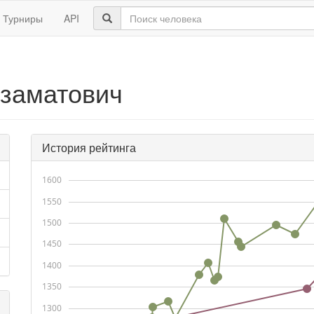
Турниры
API
Азаматович
История рейтинга
1600
1550
1500
1450
1400
1350
1300