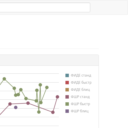
ФИДЕ станд
ФИДЕ быстр
ФИДЕ блиц
ФШР станд
ФШР быстр
ФШР блиц