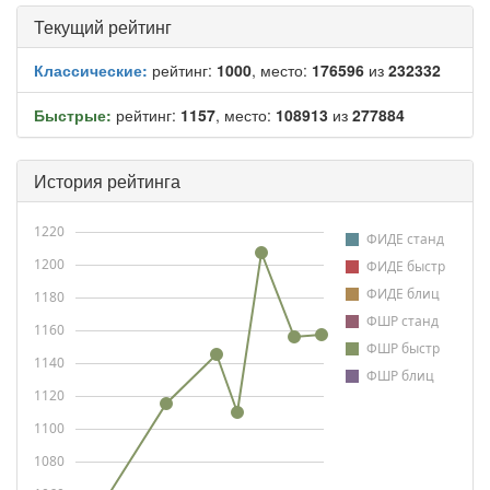
Текущий рейтинг
Классические:
рейтинг:
1000
, место:
176596
из
232332
Быстрые:
рейтинг:
1157
, место:
108913
из
277884
История рейтинга
1220
ФИДЕ станд
1200
ФИДЕ быстр
ФИДЕ блиц
1180
ФШР станд
1160
ФШР быстр
1140
ФШР блиц
1120
1100
1080