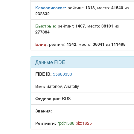
Классические:
рейтинг:
1313
, место:
41540
из
232332
Быстрые:
рейтинг:
1407
, место:
38101
из
277884
Блиц:
рейтинг:
1342
, место:
36041
из
111498
Данные FIDE
FIDE ID:
55680330
Имя:
Safonov, Anatoliy
Федерация:
RUS
Звания:
Рейтинги:
rpd:1588
blz:1625