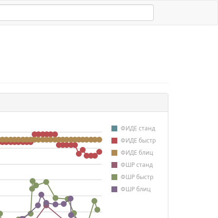
ФИДЕ станд
ФИДЕ быстр
ФИДЕ блиц
ФШР станд
ФШР быстр
ФШР блиц