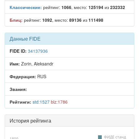
Классические:
рейтинг:
1066
, место:
125194
из
232332
Блиц:
рейтинг:
1092
, место:
89136
из
111498
Данные FIDE
FIDE ID:
34137936
Имя:
Zorin, Aleksandr
Федерация:
RUS
Звания:
Рейтинги:
std:1527
blz:1786
История рейтинга
ФИДЕ станд
1800