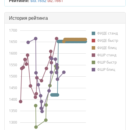
Рейтинги:
std:1652
blz:1661
История рейтинга
1700
ФИДЕ станд
ФИДЕ быстр
1650
ФИДЕ блиц
1600
ФШР станд
ФШР быстр
1550
ФШР блиц
1500
1450
1400
1350
1300