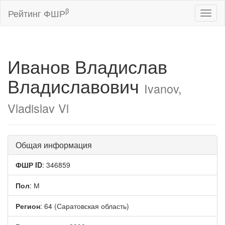
β
Рейтинг ФШР
Toggl
naviga
Иванов Владислав
Владиславович
Ivanov,
Vladislav Vl
Общая информация
ФШР ID
: 346859
Пол
: М
Регион
: 64 (Саратовская область)