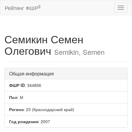
β
Рейтинг ФШР
Toggl
naviga
Семикин Семен
Олегович
Semikin, Semen
Общая информация
ФШР ID
: 344806
Пол
: М
Регион
: 23 (Краснодарский край)
Год рождения
: 2007