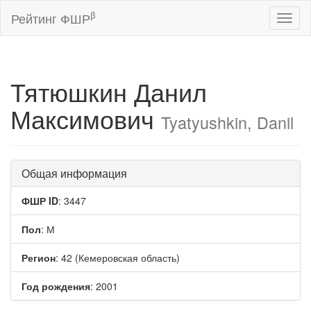
β
Рейтинг ФШР
Toggl
naviga
Тятюшкин Данил
Максимович
Tyatyushkin, Danil
Общая информация
ФШР ID
: 3447
Пол
: М
Регион
: 42 (Кемеровская область)
Год рождения
: 2001