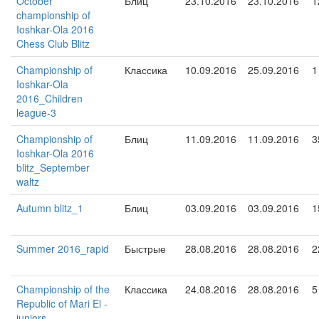
October
Блиц
23.10.2016
23.10.2016
1
championship of
Ioshkar-Ola 2016
Chess Club Blitz
Championship of
Классика
10.09.2016
25.09.2016
1
Ioshkar-Ola
2016_Children
league-3
Championship of
Блиц
11.09.2016
11.09.2016
3
Ioshkar-Ola 2016
blitz_September
waltz
Autumn blitz_1
Блиц
03.09.2016
03.09.2016
1
Summer 2016_rapid
Быстрые
28.08.2016
28.08.2016
2
Championship of the
Классика
24.08.2016
28.08.2016
5
Republic of Mari El -
juniors