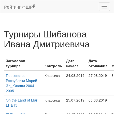
β
Рейтинг ФШР
Toggl
naviga
Турниры Шибанова
Ивана Дмитриевича
Заголовок
Дата
Дата
турнира
Контроль
начала
окончания
М
Первенство
Классика
24.08.2019
27.08.2019
3
Республики Марий
Эл_Юноши 2004-
2005
On the Land of Mari
Классика
25.07.2019
03.08.2019
El_B15