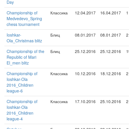
Day
Championship of
Классика
12.04.2017
16.04.2017
1
Medvedevo_Spring
chess tournament
Ioshkar-
Блиц
08.01.2017
08.01.2017
2
Ola_Christmas blitz
Championship of the
Блиц
25.12.2016
25.12.2016
1
Republic of Mari
El_men blitz
Championship of
Классика
10.12.2016
18.12.2016
2
Ioshkar-Ola
2016_Children
league-6
Championship of
Классика
17.10.2016
25.10.2016
2
Ioshkar-Ola
2016_Children
league-4