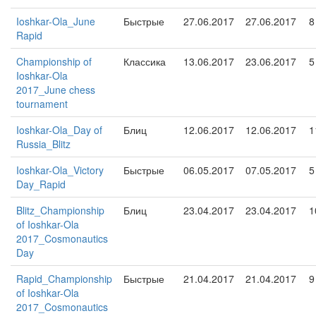
Ioshkar-Ola_June
Быстрые
27.06.2017
27.06.2017
8
Rapid
Championship of
Классика
13.06.2017
23.06.2017
5
Ioshkar-Ola
2017_June chess
tournament
Ioshkar-Ola_Day of
Блиц
12.06.2017
12.06.2017
1
Russia_Blitz
Ioshkar-Ola_Victory
Быстрые
06.05.2017
07.05.2017
5
Day_Rapid
Blitz_Championship
Блиц
23.04.2017
23.04.2017
1
of Ioshkar-Ola
2017_Cosmonautics
Day
Rapid_Championship
Быстрые
21.04.2017
21.04.2017
9
of Ioshkar-Ola
2017_Cosmonautics