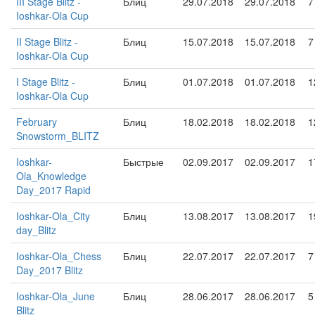
III Stage Blitz -
Блиц
29.07.2018
29.07.2018
7
Ioshkar-Ola Cup
II Stage Blitz -
Блиц
15.07.2018
15.07.2018
7
Ioshkar-Ola Cup
I Stage Blitz -
Блиц
01.07.2018
01.07.2018
1
Ioshkar-Ola Cup
February
Блиц
18.02.2018
18.02.2018
1
Snowstorm_BLITZ
Ioshkar-
Быстрые
02.09.2017
02.09.2017
1
Ola_Knowledge
Day_2017 Rapid
Ioshkar-Ola_City
Блиц
13.08.2017
13.08.2017
1
day_Blitz
Ioshkar-Ola_Chess
Блиц
22.07.2017
22.07.2017
7
Day_2017 Blitz
Ioshkar-Ola_June
Блиц
28.06.2017
28.06.2017
5
Blitz