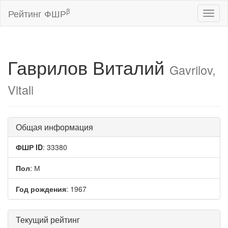
β
Рейтинг ФШР
Toggl
naviga
Гаврилов Виталий
Gavrilov,
Vitali
Общая информация
ФШР ID
: 33380
Пол
: М
Год рождения
: 1967
Текущий рейтинг