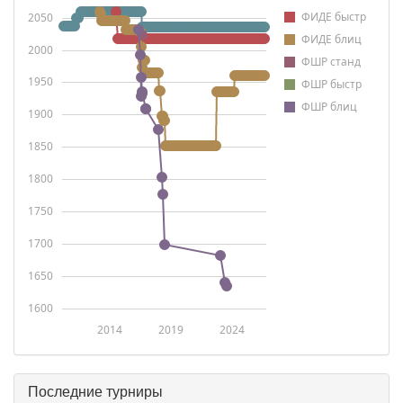
ФИДЕ быстр
2050
ФИДЕ блиц
2000
ФШР станд
1950
ФШР быстр
ФШР блиц
1900
1850
1800
1750
1700
1650
1600
2014
2019
2024
Последние турниры