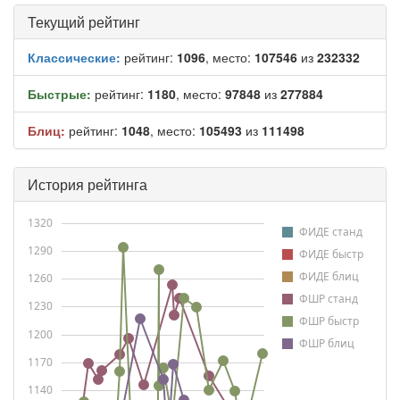
Текущий рейтинг
Классические:
рейтинг:
1096
, место:
107546
из
232332
Быстрые:
рейтинг:
1180
, место:
97848
из
277884
Блиц:
рейтинг:
1048
, место:
105493
из
111498
История рейтинга
1320
ФИДЕ станд
1290
ФИДЕ быстр
ФИДЕ блиц
1260
ФШР станд
1230
ФШР быстр
1200
ФШР блиц
1170
1140