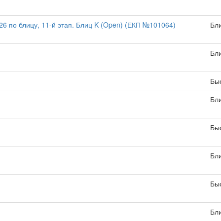
 по блицу, 11-й этап. Блиц K (Open) (ЕКП №101064)
Бл
Бл
Бы
Бл
Бы
Бл
Бы
Бл