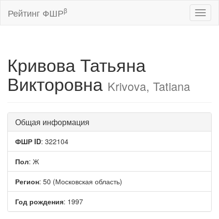
β
Рейтинг ФШР
Toggl
naviga
Кривова Татьяна
Викторовна
Krivova, Tatiana
Общая информация
ФШР ID
: 322104
Пол
: Ж
Регион
: 50 (Московская область)
Год рождения
: 1997