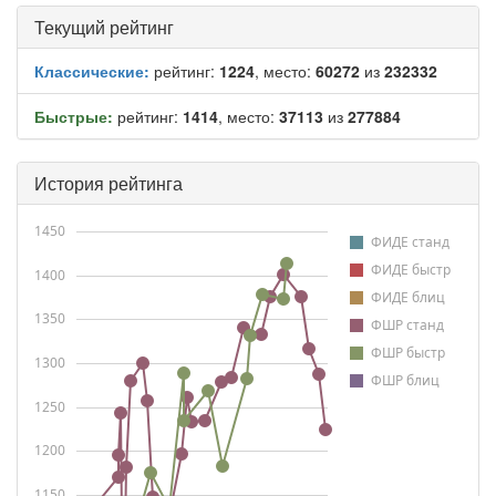
Текущий рейтинг
Классические:
рейтинг:
1224
, место:
60272
из
232332
Быстрые:
рейтинг:
1414
, место:
37113
из
277884
История рейтинга
1450
ФИДЕ станд
ФИДЕ быстр
1400
ФИДЕ блиц
1350
ФШР станд
ФШР быстр
1300
ФШР блиц
1250
1200
1150