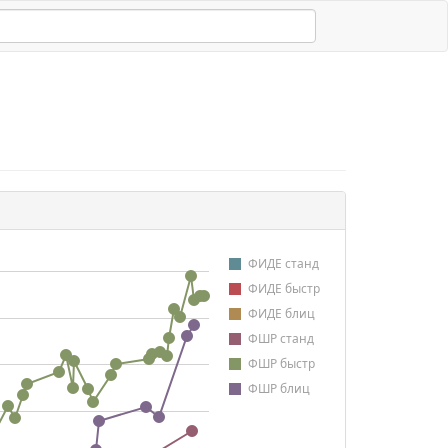
ФИДЕ станд
ФИДЕ быстр
ФИДЕ блиц
ФШР станд
ФШР быстр
ФШР блиц