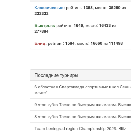
Классические:
рейтинг:
1358
, место:
35260
из
232332
Быстрые:
рейтинг:
1646
, место:
16433
из
277884
Блиц:
рейтинг:
1584
, место:
16660
из
111498
Последние турниры
6 областная Спартакиада спортивных школ Ленин
мечте"
9 этап кубка Тосно по быстрым шахматам. Высша
8 этап кубка Тосно по быстрым шахматам. Высша
Team Leningrad region Championship 2026. Blitz