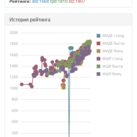
Рейтинги:
std:1668
rpd:1810
blz:1807
История рейтинга
2000
ФИДЕ станд
ФИДЕ быстр
1800
ФИДЕ блиц
1600
ФШР станд
1400
ФШР быстр
ФШР блиц
1200
1000
800
600
400
200