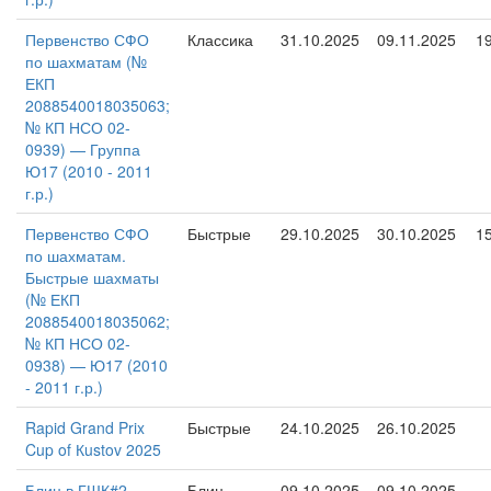
Первенство СФО
Классика
31.10.2025
09.11.2025
1
по шахматам (№
ЕКП
2088540018035063;
№ КП НСО 02-
0939) — Группа
Ю17 (2010 - 2011
г.р.)
Первенство СФО
Быстрые
29.10.2025
30.10.2025
1
по шахматам.
Быстрые шахматы
(№ ЕКП
2088540018035062;
№ КП НСО 02-
0938) — Ю17 (2010
- 2011 г.р.)
Rapid Grand Prix
Быстрые
24.10.2025
26.10.2025
Cup of Кustov 2025
Блиц в ГШК#2
Блиц
09.10.2025
09.10.2025