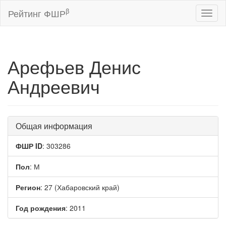
β
Рейтинг ФШР
Toggl
naviga
Арефьев Денис
Андреевич
Общая информация
ФШР ID
: 303286
Пол
: М
Регион
: 27 (Хабаровский край)
Год рождения
: 2011