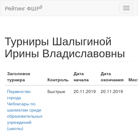
β
Рейтинг ФШР
Toggl
naviga
Турниры Шалыгиной
Ирины Владиславовны
Заголовок
Дата
Дата
турнира
Контроль
начала
окончания
Мес
Первенство
Быстрые
20.11.2019
20.11.2019
города
Чебоксары по
шахматам среди
образовательных
учреждений
(школы)