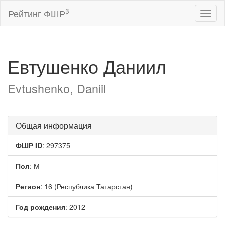
β
Рейтинг ФШР
Toggl
naviga
Евтушенко Даниил
Evtushenko, Daniil
Общая информация
ФШР ID
: 297375
Пол
: М
Регион
: 16 (Республика Татарстан)
Год рождения
: 2012