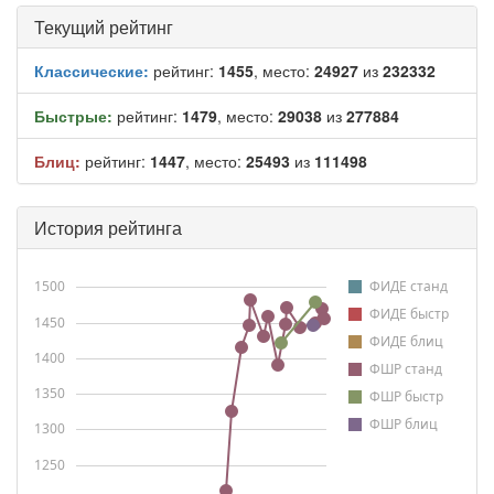
Текущий рейтинг
Классические:
рейтинг:
1455
, место:
24927
из
232332
Быстрые:
рейтинг:
1479
, место:
29038
из
277884
Блиц:
рейтинг:
1447
, место:
25493
из
111498
История рейтинга
1500
ФИДЕ станд
ФИДЕ быстр
1450
ФИДЕ блиц
1400
ФШР станд
1350
ФШР быстр
ФШР блиц
1300
1250