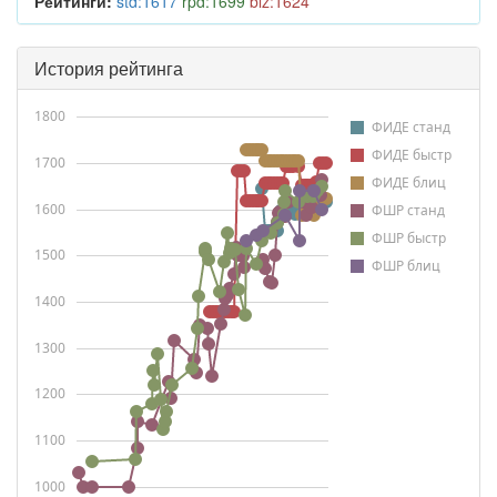
Рейтинги:
std:1617
rpd:1699
blz:1624
История рейтинга
1800
ФИДЕ станд
ФИДЕ быстр
1700
ФИДЕ блиц
1600
ФШР станд
ФШР быстр
1500
ФШР блиц
1400
1300
1200
1100
1000