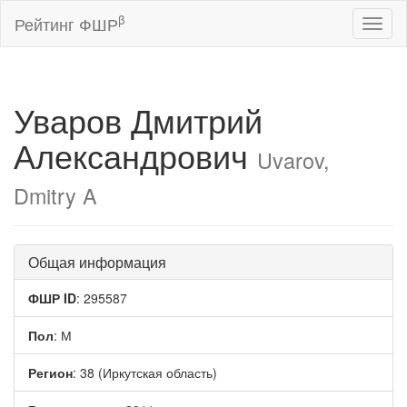
β
Рейтинг ФШР
Toggl
naviga
Уваров Дмитрий
Александрович
Uvarov,
Dmitry A
Общая информация
ФШР ID
: 295587
Пол
: М
Регион
: 38 (Иркутская область)