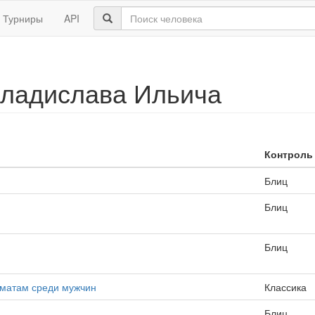
Турниры
API
ладислава Ильича
Контроль
Блиц
Блиц
Блиц
хматам среди мужчин
Классика
Блиц