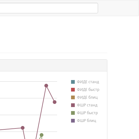
ФИДЕ станд
ФИДЕ быстр
ФИДЕ блиц
ФШР станд
ФШР быстр
ФШР блиц