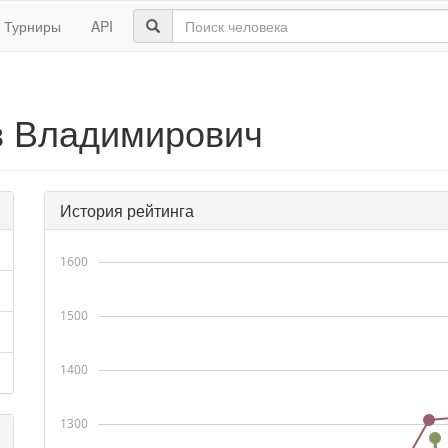
Турниры
API
в Владимирович
История рейтинга
1600
1500
1400
1300