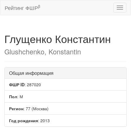
β
Рейтинг ФШР
Toggl
naviga
Глущенко Константин
Glushchenko, Konstantin
Общая информация
ФШР ID
: 287020
Пол
: М
Регион
: 77 (Москва)
Год рождения
: 2013