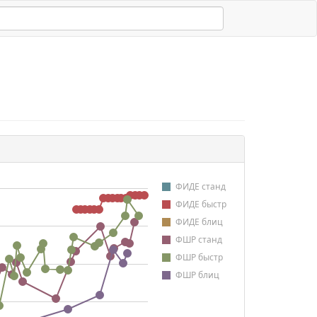
ФИДЕ станд
ФИДЕ быстр
ФИДЕ блиц
ФШР станд
ФШР быстр
ФШР блиц