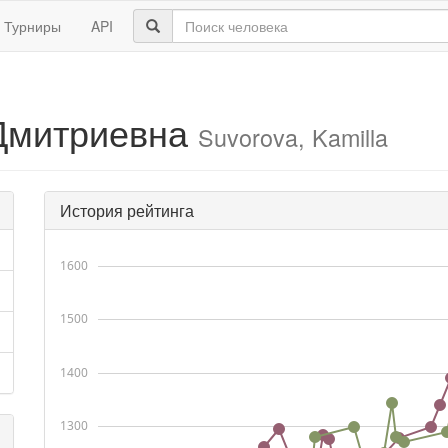
Турниры
API
Дмитриевна
Suvorova, Kamilla
История рейтинга
1600
1500
1400
1300