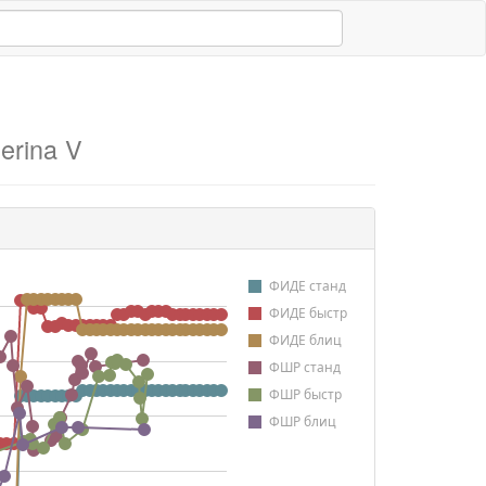
erina V
ФИДЕ станд
ФИДЕ быстр
ФИДЕ блиц
ФШР станд
ФШР быстр
ФШР блиц