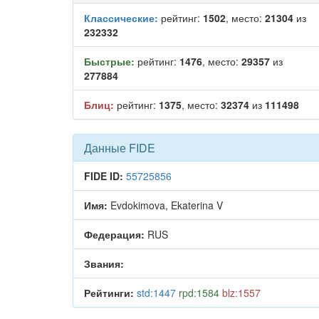
Классические:
рейтинг:
1502
, место:
21304
из
232332
Быстрые:
рейтинг:
1476
, место:
29357
из
277884
Блиц:
рейтинг:
1375
, место:
32374
из
111498
Данные FIDE
FIDE ID:
55725856
Имя:
Evdokimova, Ekaterina V
Федерация:
RUS
Звания:
Рейтинги:
std:1447
rpd:1584
blz:1557