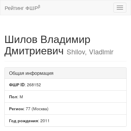
β
Рейтинг ФШР
Toggl
naviga
Шилов Владимир
Дмитриевич
Shilov, Vladimir
Общая информация
ФШР ID
: 268152
Пол
: М
Регион
: 77 (Москва)
Год рождения
: 2011