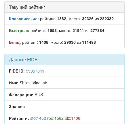
Текущий рейтинг
Классические:
рейтинг:
1382
, место:
32326
из
232332
Быстрые:
рейтинг:
1558
, место:
21941
из
277884
Блиц:
рейтинг:
1408
, место:
29030
из
111498
Данные FIDE
FIDE ID:
55857841
Имя:
Shilov, Vladimir
Федерация:
RUS
Звания:
Рейтинги:
std:1452
rpd:1562
blz:1406