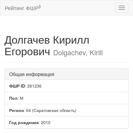
β
Рейтинг ФШР
Toggl
naviga
Долгачев Кирилл
Егорович
Dolgachev, Kirill
Общая информация
ФШР ID
: 261236
Пол
: М
Регион
: 64 (Саратовская область)
Год рождения
: 2010