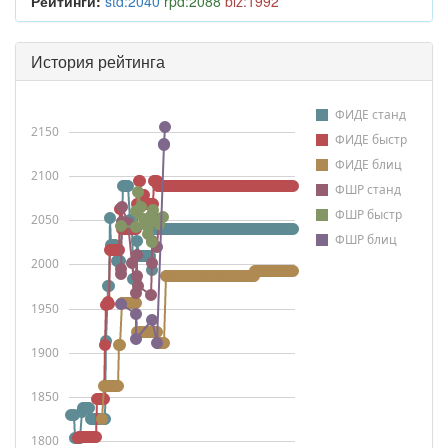
Рейтинги:
std:2040
rpd:2088
blz:1992
История рейтинга
ФИДЕ станд
2150
ФИДЕ быстр
ФИДЕ блиц
2100
ФШР станд
ФШР быстр
2050
ФШР блиц
2000
1950
1900
1850
1800