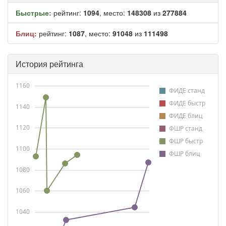
Быстрые:
рейтинг:
1094
, место:
148308
из
277884
Блиц:
рейтинг:
1087
, место:
91048
из
111498
История рейтинга
1160
ФИДЕ станд
ФИДЕ быстр
1140
ФИДЕ блиц
1120
ФШР станд
ФШР быстр
1100
ФШР блиц
1080
1060
1040