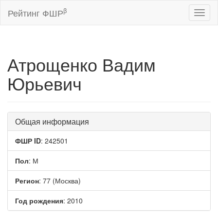
β
Рейтинг ФШР
Toggl
naviga
Атрощенко Вадим
Юрьевич
Общая информация
ФШР ID
: 242501
Пол
: М
Регион
: 77 (Москва)
Год рождения
: 2010