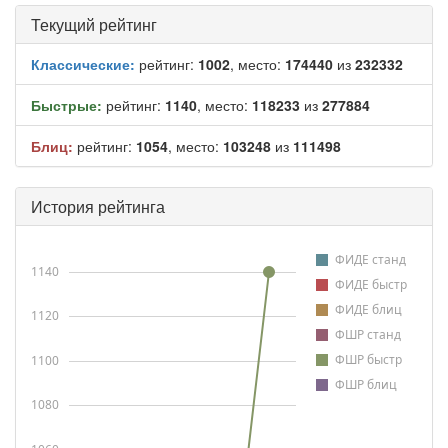
Текущий рейтинг
Классические:
рейтинг:
1002
, место:
174440
из
232332
Быстрые:
рейтинг:
1140
, место:
118233
из
277884
Блиц:
рейтинг:
1054
, место:
103248
из
111498
История рейтинга
ФИДЕ станд
1140
ФИДЕ быстр
ФИДЕ блиц
1120
ФШР станд
ФШР быстр
1100
ФШР блиц
1080