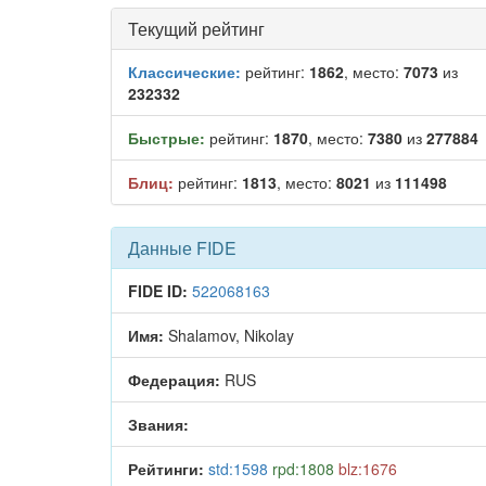
Текущий рейтинг
Классические:
рейтинг:
1862
, место:
7073
из
232332
Быстрые:
рейтинг:
1870
, место:
7380
из
277884
Блиц:
рейтинг:
1813
, место:
8021
из
111498
Данные FIDE
FIDE ID:
522068163
Имя:
Shalamov, Nikolay
Федерация:
RUS
Звания:
Рейтинги:
std:1598
rpd:1808
blz:1676