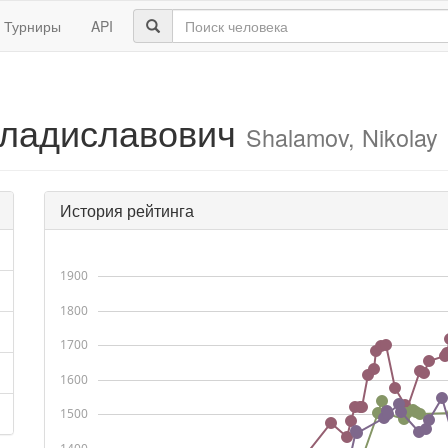
Турниры
API
Владиславович
Shalamov, Nikolay
История рейтинга
1900
1800
1700
1600
1500