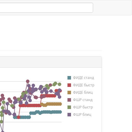
ФИДЕ станд
ФИДЕ быстр
ФИДЕ блиц
ФШР станд
ФШР быстр
ФШР блиц