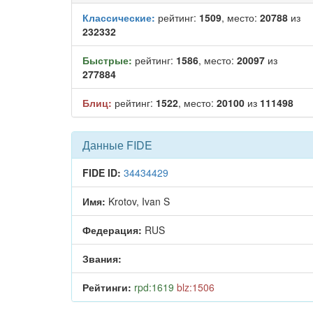
Классические:
рейтинг:
1509
, место:
20788
из
232332
Быстрые:
рейтинг:
1586
, место:
20097
из
277884
Блиц:
рейтинг:
1522
, место:
20100
из
111498
Данные FIDE
FIDE ID:
34434429
Имя:
Krotov, Ivan S
Федерация:
RUS
Звания:
Рейтинги:
rpd:1619
blz:1506