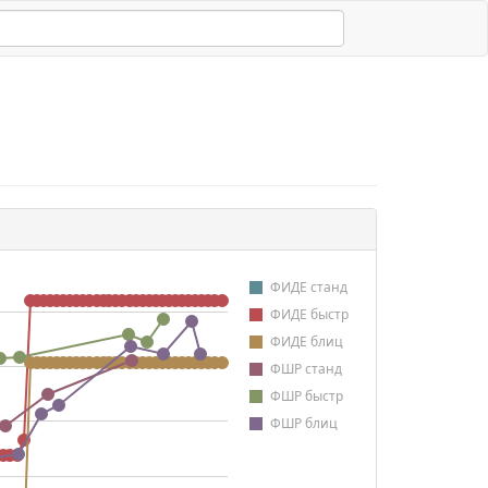
ФИДЕ станд
ФИДЕ быстр
ФИДЕ блиц
ФШР станд
ФШР быстр
ФШР блиц